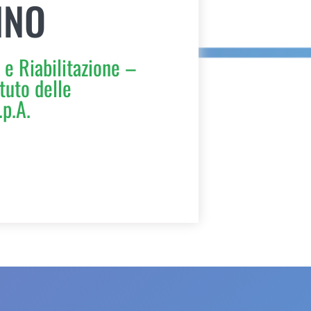
INO
 e Riabilitazione –
tuto delle
.p.A.