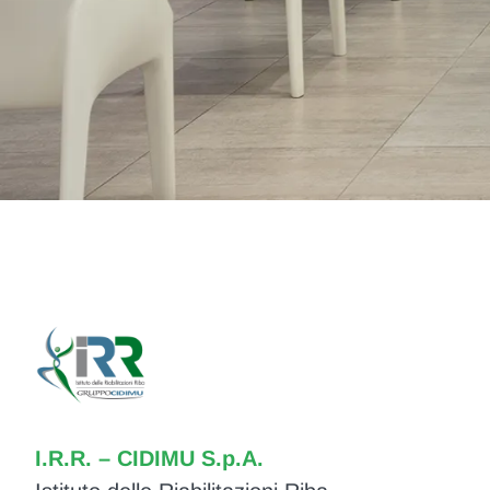
I.R.R. – CIDIMU S.p.A.