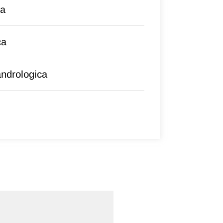
ca
ca
andrologica