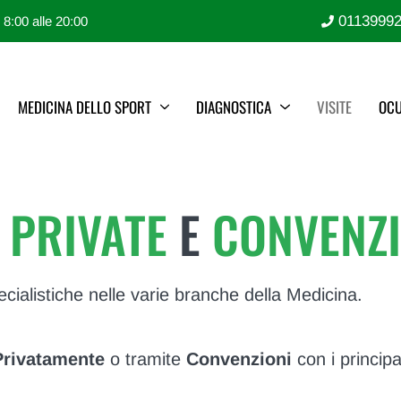
0113999
e 8:00 alle 20:00
MEDICINA DELLO SPORT
DIAGNOSTICA
VISITE
OCU
E
PRIVATE
E
CONVENZ
cialistiche nelle varie branche della Medicina.
Privatamente
o tramite
Convenzioni
con i principa