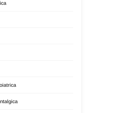
ica
oiatrica
antalgica