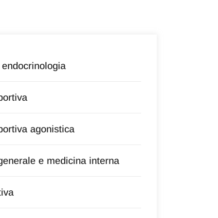
 endocrinologia
portiva
portiva agonistica
 generale e medicina interna
tiva