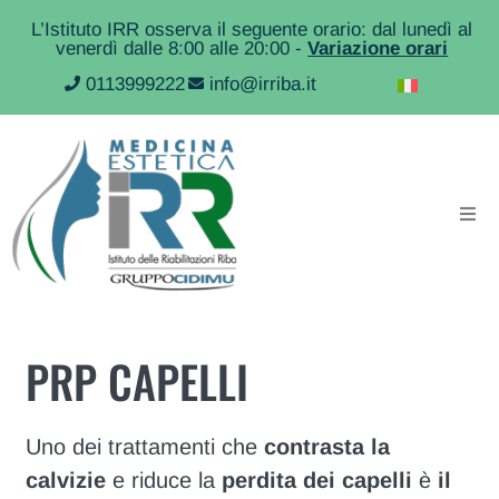
L’Istituto IRR osserva il seguente orario: dal lunedì al
venerdì dalle 8:00 alle 20:00 -
Variazione orari
0113999222
info@irriba.it
PRP CAPELLI
Uno dei trattamenti che
contrasta la
calvizie
e riduce la
perdita dei capelli
è
il