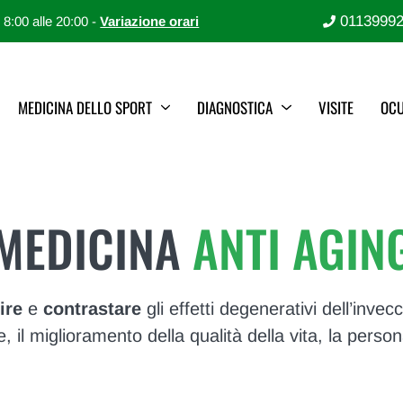
0113999
e 8:00 alle 20:00 -
Variazione orari
MEDICINA DELLO SPORT
DIAGNOSTICA
VISITE
OCU
MEDICINA
ANTI AGIN
ire
e
contrastare
gli effetti degenerativi dell’inve
 il miglioramento della qualità della vita, la person