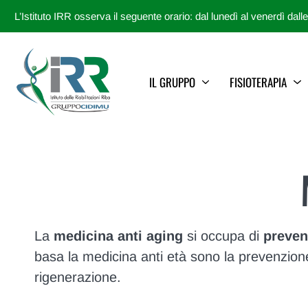
L’Istituto IRR osserva il seguente orario: dal lunedì al venerdì dall
IL GRUPPO
FISIOTERAPIA
La
medicina anti aging
si occupa di
preven
basa la medicina anti età sono la prevenzione,
rigenerazione.