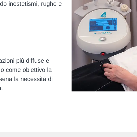
ndo inestetismi, rughe e
zioni più diffuse e
o come obiettivo la
 sena la necessità di
a
.