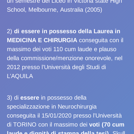
un semestre del Liceo in Victoria state High
School, Melbourne, Australia (2005)
2)
di essere in possesso della Laurea in
MEDICINA E CHIRURGIA
conseguita con il
massimo dei voti 110 cum laude e plauso
della commissione/menzione onorevole, nel
2012 presso l’Università degli Studi di
L’AQUILA
3) di
essere
in possesso della
specializzazione in Neurochirurgia
conseguita il 15/01/2020 presso l’Università
di TORINO con il massimo dei
voti (70 cum
laude e dignità di stampa della tesi)
. Skull