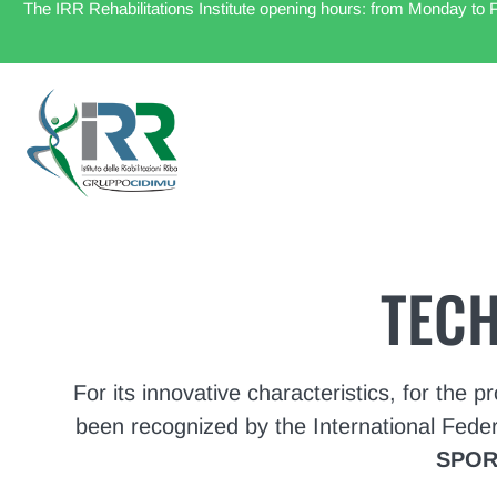
The IRR Rehabilitations Institute opening hours: from Monday to F
TEC
For its innovative characteristics, for the 
been recognized by the International Fede
SPOR