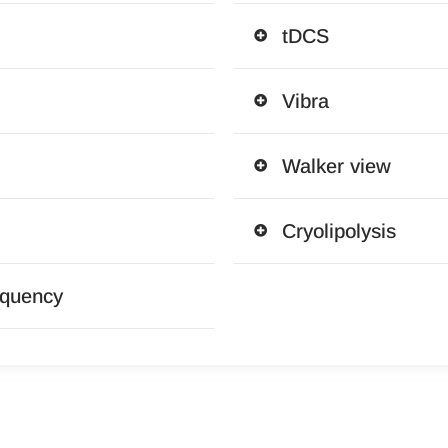
tDCS
Vibra
Walker view
Cryolipolysis
equency