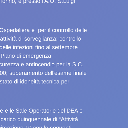
orino, e presso l’A.O. S.Luigi
spedaliera e per il controllo delle
ttività di sorveglianza; controllo
delle infezioni fino al settembre
l Piano di emergenza
icurezza e antincendio per la S.C.
000; superamento dell’esame finale
tato di idoneità tecnica per
e e le Sale Operatorie del DEA e
carico quinquennale di “Attività
nimazione 10 con le seguenti