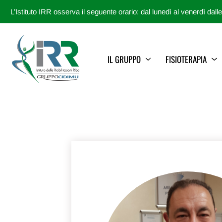
L’Istituto IRR osserva il seguente orario: dal lunedì al venerdì dall
IL GRUPPO
FISIOTERAPIA