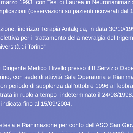
 marzo 1993 con Tesi di Laurea in Neurorianimazione
plicazioni (osservazioni su pazienti ricoverati dal 
zione, indirizzo Terapia Antalgica, in data 30/10/19
selettiva per il trattamento della nevralgia del trigem
iversità di Torino”
di Dirigente Medico I livello presso il II Servizio O
rino, con sede di attività Sala Operatoria e Rianim
con periodo di supplenza dall’ottobre 1996 al febb
trata in ruolo a tempo indeterminato il 24/08/1998.
indicata fino al 15/09/2004.
estesia e Rianimazione per conto dell’ASO San Giov