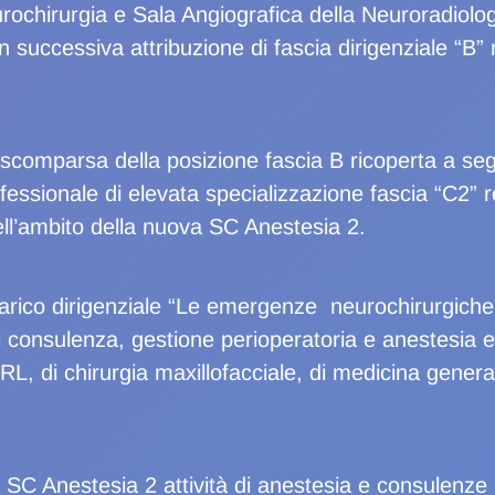
rochirurgia e Sala Angiografica della Neuroradiolo
n successiva attribuzione di fascia dirigenziale “B” 
 scomparsa della posizione fascia B ricoperta a segu
ofessionale di elevata specializzazione fascia “C2” r
ll’ambito della nuova SC Anestesia 2.
arico dirigenziale “Le emergenze neurochirurgiche” 
i consulenza, gestione perioperatoria e anestesia e
RL, di chirurgia maxillofacciale, di medicina gener
a SC Anestesia 2 attività di anestesia e consulenze 