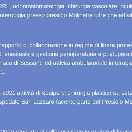
ORL, odontostomatologia, chirurgia vascolare, oculis
terologia presso presidio Molinette oltre che attiv
 rapporto di collaborazione in regime di libera prof
i anestesia e gestione perioperatoria e postoperator
aca di Sessant, ed attività ambulatoriale in terapia
no.
l 2021 attività di équipe di chirurgia plastica ed es
spedale San Lazzaro facente parte del Presidio Mol
019 rapporto di collaborazione in regime di libera