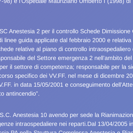
-98) e l’Ospedale Mauriziano Umberto I (1998) di T
SC Anestesia 2 per il controllo Schede Dimissione O
 linee guida applicate dal febbraio 2000 e relativa a
chede relative al piano di controllo intraospedaliero 
esponsabile del Settore emergenza 2 nell’ambito de
per il settore di competenza; responsabile per la s
corso specifico dei VV.FF. nel mese di dicembre 2
.FF. in data 15/05/2001 e conseguimento dell’Attes
to antincendio”.
a S.C. Anestesia 10 avendo per sede la Rianimazion
genze intraospedaliere nei reparti.Dal 13/04/2005 in
ascia PA nella Struttura Complessa Anestesia e Ria