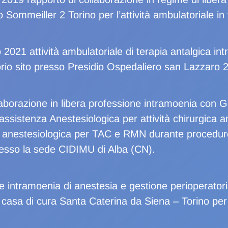
 Sommeiller 2 Torino per l’attività ambulatoriale in 
2021 attività ambulatoriale di terapia antalgica int
orio sito presso Presidio Ospedaliero san Lazzaro 2
laborazione in libera professione intramoenia con 
 assistenza Anestesiologica per attività chirurgic
a anestesiologica per TAC e RMN durante procedur
esso la sede CIDIMU di Alba (CN).
one intramoenia di anestesia e gestione perioperato
casa di cura Santa Caterina da Siena – Torino per v